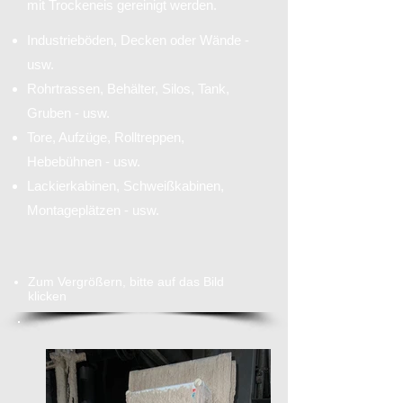
mit Trockeneis gereinigt werden.
Industrieböden, Decken oder Wände -
usw.
Rohrtrassen, Behälter, Silos, Tank,
Gruben - usw.
Tore, Aufzüge, Rolltreppen,
Hebebühnen - usw.
Lackierkabinen, Schweißkabinen,
Montageplätzen - usw.
Zum Vergrößern, bitte auf das Bild
klicken