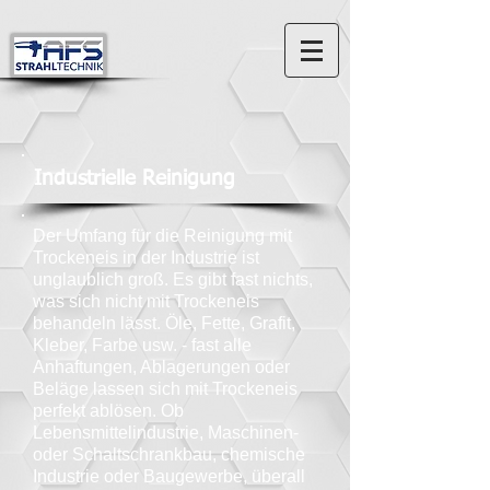
Industrielle Reinigung
Der Umfang für die Reinigung mit
Trockeneis in der Industrie ist
unglaublich groß. Es gibt fast nichts,
was sich nicht mit Trockeneis
behandeln lässt. Öle, Fette, Grafit,
Kleber, Farbe usw. - fast alle
Anhaftungen, Ablagerungen oder
Beläge lassen sich mit Trockeneis
perfekt ablösen. Ob
Lebensmittelindustrie, Maschinen-
oder Schaltschrankbau, chemische
Industrie oder Baugewerbe, überall