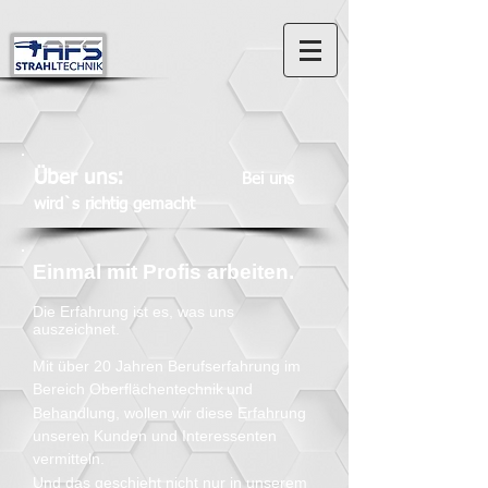
Über uns:
Bei uns
wird`s richtig gemacht
Einmal mit Profis arbeiten.
Die Erfahrung ist es, was uns
auszeichnet.
Mit über 20 Jahren Berufserfahrung im
Bereich Oberflächentechnik
u
nd
Behandlung,
wollen wir diese Erfahrung
unseren Kunden und
Interessenten
vermitteln.
U
nd das geschieht nicht nur in unserem