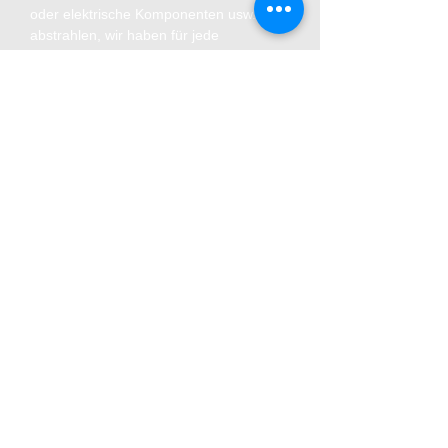
oder elektrische Komponenten usw.
abstrahlen, wir haben für jede
Anforderung das richtige Strahlmittel zur
Verfügung.
Weitere Informationen über unsere
Strahltechniken erhalten sie unter
dem Menüpunkt
-
Strahltechnik.
Unser neues
Strahlzentrum: