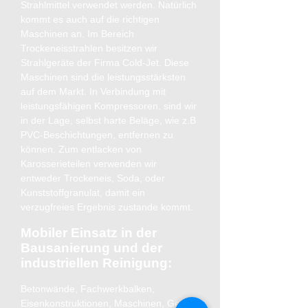
Strahlmittel verwendet werden. Natürlich
kommt es auch auf die richtigen
Maschinen an. Im Bereich
Trockeneisstrahlen besitzen wir
Str
ahlgeräte der Firma Cold-Jet. Diese
Maschinen sind die leistungsstärksten
auf dem Markt. In Verbindung mit
leistungsfähigen Kompressoren, sind wir
in der Lage, selbst harte Beläge, wie z.B
PVC-Beschichtungen, entfernen zu
können. Zum entlacken von
Karosserieteilen verwenden wir
entweder Trockeneis, Soda, oder
Kunststoffgranulat, damit ein
verzugfreies Ergebnis zustande kommt.
Mobiler Einsatz in der
Bausanieru
ng und der
industriellen Reinigung:
Betonwände, Fachwerkbalken,
E
isenkonstruktionen, Maschinen, Geräte